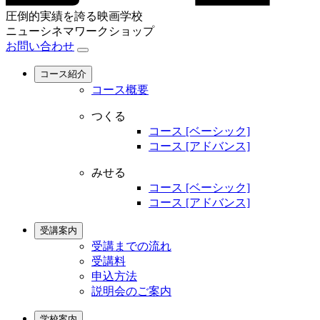
圧倒的実績を誇る映画学校
ニューシネマワークショップ
お問い合わせ
コース紹介
コース概要
つくる
コース [ベーシック]
コース [アドバンス]
みせる
コース [ベーシック]
コース [アドバンス]
受講案内
受講までの流れ
受講料
申込方法
説明会のご案内
学校案内