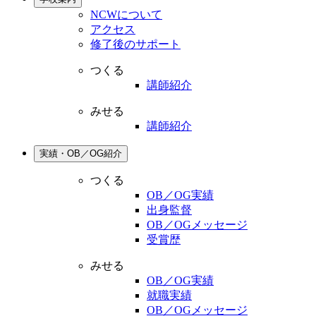
NCWについて
アクセス
修了後のサポート
つくる
講師紹介
みせる
講師紹介
実績・OB／OG紹介
つくる
OB／OG実績
出身監督
OB／OGメッセージ
受賞歴
みせる
OB／OG実績
就職実績
OB／OGメッセージ