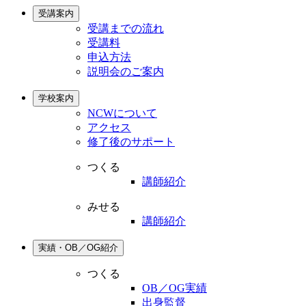
受講案内
受講までの流れ
受講料
申込方法
説明会のご案内
学校案内
NCWについて
アクセス
修了後のサポート
つくる
講師紹介
みせる
講師紹介
実績・OB／OG紹介
つくる
OB／OG実績
出身監督