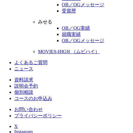
OB／OGメッセージ
受賞歴
みせる
OB／OG実績
就職実績
OB／OGメッセージ
MOVIES-HIGH （ムビハイ）
よくあるご質問
ニュース
資料請求
説明会予約
個別相談
コースのお申込み
お問い合わせ
プライバシーポリシー
X
Instagram