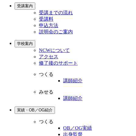
受講案内
受講までの流れ
受講料
申込方法
説明会のご案内
学校案内
NCWについて
アクセス
修了後のサポート
つくる
講師紹介
みせる
講師紹介
実績・OB／OG紹介
つくる
OB／OG実績
出身監督