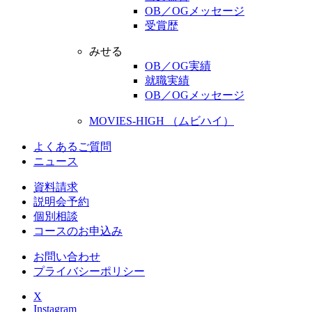
OB／OGメッセージ
受賞歴
みせる
OB／OG実績
就職実績
OB／OGメッセージ
MOVIES-HIGH （ムビハイ）
よくあるご質問
ニュース
資料請求
説明会予約
個別相談
コースのお申込み
お問い合わせ
プライバシーポリシー
X
Instagram