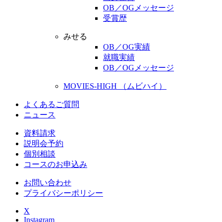
OB／OGメッセージ
受賞歴
みせる
OB／OG実績
就職実績
OB／OGメッセージ
MOVIES-HIGH （ムビハイ）
よくあるご質問
ニュース
資料請求
説明会予約
個別相談
コースのお申込み
お問い合わせ
プライバシーポリシー
X
Instagram