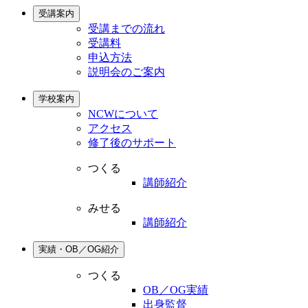
受講案内
受講までの流れ
受講料
申込方法
説明会のご案内
学校案内
NCWについて
アクセス
修了後のサポート
つくる
講師紹介
みせる
講師紹介
実績・OB／OG紹介
つくる
OB／OG実績
出身監督