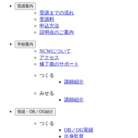
受講案内
受講までの流れ
受講料
申込方法
説明会のご案内
学校案内
NCWについて
アクセス
修了後のサポート
つくる
講師紹介
みせる
講師紹介
実績・OB／OG紹介
つくる
OB／OG実績
出身監督