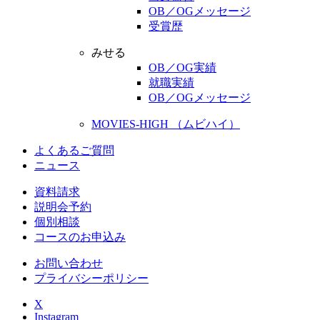
OB／OGメッセージ
受賞歴
みせる
OB／OG実績
就職実績
OB／OGメッセージ
MOVIES-HIGH （ムビハイ）
よくあるご質問
ニュース
資料請求
説明会予約
個別相談
コースのお申込み
お問い合わせ
プライバシーポリシー
X
Instagram