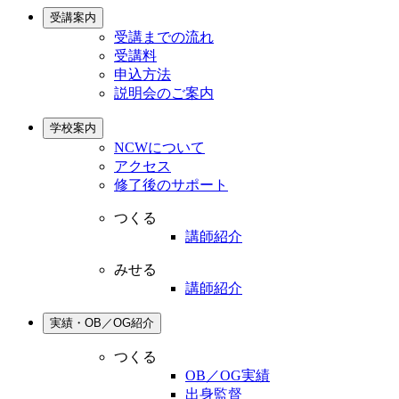
受講案内
受講までの流れ
受講料
申込方法
説明会のご案内
学校案内
NCWについて
アクセス
修了後のサポート
つくる
講師紹介
みせる
講師紹介
実績・OB／OG紹介
つくる
OB／OG実績
出身監督