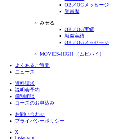
OB／OGメッセージ
受賞歴
みせる
OB／OG実績
就職実績
OB／OGメッセージ
MOVIES-HIGH （ムビハイ）
よくあるご質問
ニュース
資料請求
説明会予約
個別相談
コースのお申込み
お問い合わせ
プライバシーポリシー
X
Instagram