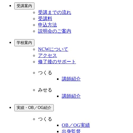
受講案内
受講までの流れ
受講料
申込方法
説明会のご案内
学校案内
NCWについて
アクセス
修了後のサポート
つくる
講師紹介
みせる
講師紹介
実績・OB／OG紹介
つくる
OB／OG実績
出身監督