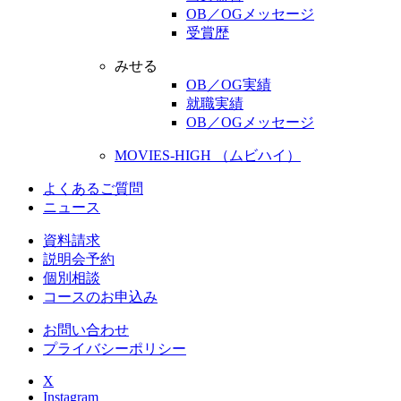
OB／OGメッセージ
受賞歴
みせる
OB／OG実績
就職実績
OB／OGメッセージ
MOVIES-HIGH （ムビハイ）
よくあるご質問
ニュース
資料請求
説明会予約
個別相談
コースのお申込み
お問い合わせ
プライバシーポリシー
X
Instagram