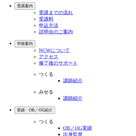
受講案内
受講までの流れ
受講料
申込方法
説明会のご案内
学校案内
NCWについて
アクセス
修了後のサポート
つくる
講師紹介
みせる
講師紹介
実績・OB／OG紹介
つくる
OB／OG実績
出身監督