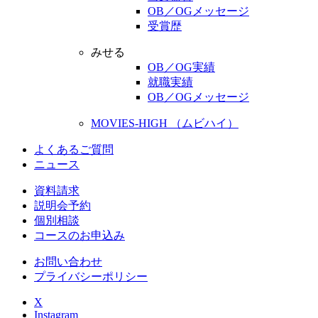
OB／OGメッセージ
受賞歴
みせる
OB／OG実績
就職実績
OB／OGメッセージ
MOVIES-HIGH （ムビハイ）
よくあるご質問
ニュース
資料請求
説明会予約
個別相談
コースのお申込み
お問い合わせ
プライバシーポリシー
X
Instagram