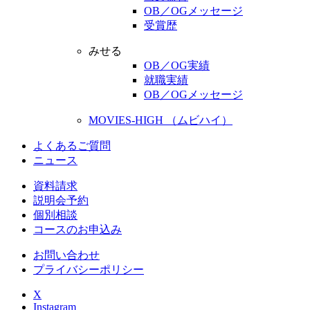
OB／OGメッセージ
受賞歴
みせる
OB／OG実績
就職実績
OB／OGメッセージ
MOVIES-HIGH （ムビハイ）
よくあるご質問
ニュース
資料請求
説明会予約
個別相談
コースのお申込み
お問い合わせ
プライバシーポリシー
X
Instagram