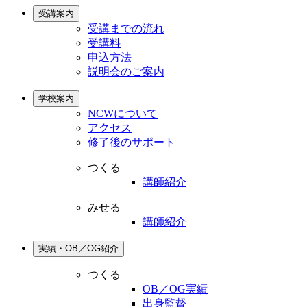
受講案内
受講までの流れ
受講料
申込方法
説明会のご案内
学校案内
NCWについて
アクセス
修了後のサポート
つくる
講師紹介
みせる
講師紹介
実績・OB／OG紹介
つくる
OB／OG実績
出身監督