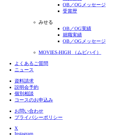
OB／OGメッセージ
受賞歴
みせる
OB／OG実績
就職実績
OB／OGメッセージ
MOVIES-HIGH （ムビハイ）
よくあるご質問
ニュース
資料請求
説明会予約
個別相談
コースのお申込み
お問い合わせ
プライバシーポリシー
X
Instagram