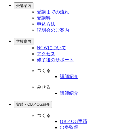
受講案内
受講までの流れ
受講料
申込方法
説明会のご案内
学校案内
NCWについて
アクセス
修了後のサポート
つくる
講師紹介
みせる
講師紹介
実績・OB／OG紹介
つくる
OB／OG実績
出身監督