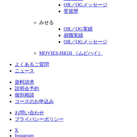
OB／OGメッセージ
受賞歴
みせる
OB／OG実績
就職実績
OB／OGメッセージ
MOVIES-HIGH （ムビハイ）
よくあるご質問
ニュース
資料請求
説明会予約
個別相談
コースのお申込み
お問い合わせ
プライバシーポリシー
X
Instagram