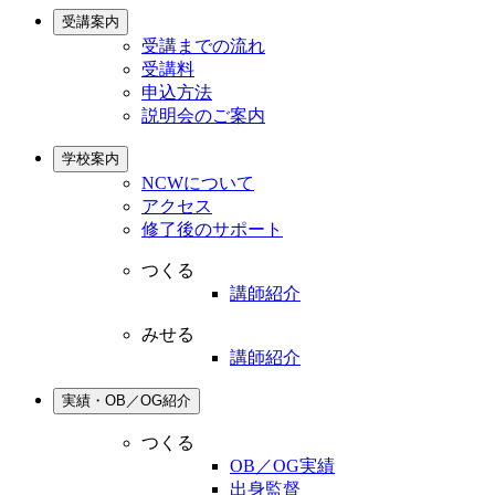
受講案内
受講までの流れ
受講料
申込方法
説明会のご案内
学校案内
NCWについて
アクセス
修了後のサポート
つくる
講師紹介
みせる
講師紹介
実績・OB／OG紹介
つくる
OB／OG実績
出身監督