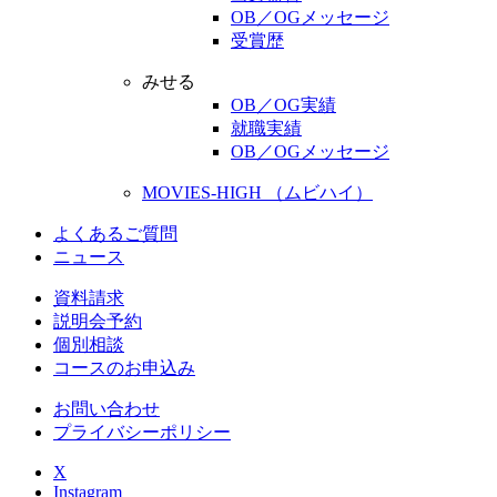
OB／OGメッセージ
受賞歴
みせる
OB／OG実績
就職実績
OB／OGメッセージ
MOVIES-HIGH （ムビハイ）
よくあるご質問
ニュース
資料請求
説明会予約
個別相談
コースのお申込み
お問い合わせ
プライバシーポリシー
X
Instagram