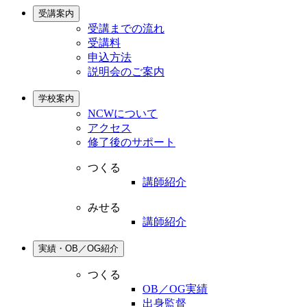
受講案内
受講までの流れ
受講料
申込方法
説明会のご案内
学校案内
NCWについて
アクセス
修了後のサポート
つくる
講師紹介
みせる
講師紹介
実績・OB／OG紹介
つくる
OB／OG実績
出身監督