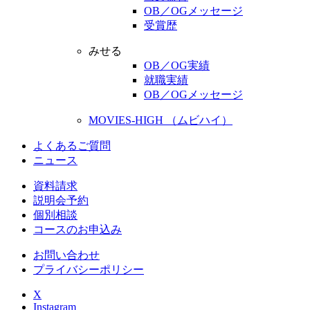
OB／OGメッセージ
受賞歴
みせる
OB／OG実績
就職実績
OB／OGメッセージ
MOVIES-HIGH （ムビハイ）
よくあるご質問
ニュース
資料請求
説明会予約
個別相談
コースのお申込み
お問い合わせ
プライバシーポリシー
X
Instagram