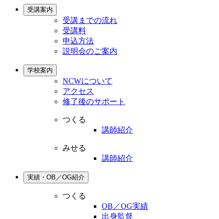
受講案内
受講までの流れ
受講料
申込方法
説明会のご案内
学校案内
NCWについて
アクセス
修了後のサポート
つくる
講師紹介
みせる
講師紹介
実績・OB／OG紹介
つくる
OB／OG実績
出身監督