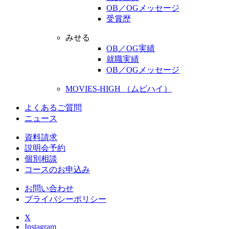
OB／OGメッセージ
受賞歴
みせる
OB／OG実績
就職実績
OB／OGメッセージ
MOVIES-HIGH （ムビハイ）
よくあるご質問
ニュース
資料請求
説明会予約
個別相談
コースのお申込み
お問い合わせ
プライバシーポリシー
X
Instagram