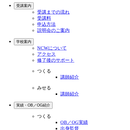
受講案内
受講までの流れ
受講料
申込方法
説明会のご案内
学校案内
NCWについて
アクセス
修了後のサポート
つくる
講師紹介
みせる
講師紹介
実績・OB／OG紹介
つくる
OB／OG実績
出身監督