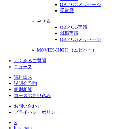
OB／OGメッセージ
受賞歴
みせる
OB／OG実績
就職実績
OB／OGメッセージ
MOVIES-HIGH （ムビハイ）
よくあるご質問
ニュース
資料請求
説明会予約
個別相談
コースのお申込み
お問い合わせ
プライバシーポリシー
X
Instagram