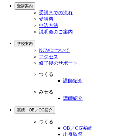
受講案内
受講までの流れ
受講料
申込方法
説明会のご案内
学校案内
NCWについて
アクセス
修了後のサポート
つくる
講師紹介
みせる
講師紹介
実績・OB／OG紹介
つくる
OB／OG実績
出身監督