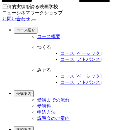
圧倒的実績を誇る映画学校
ニューシネマワークショップ
お問い合わせ
コース紹介
コース概要
つくる
コース [ベーシック]
コース [アドバンス]
みせる
コース [ベーシック]
コース [アドバンス]
受講案内
受講までの流れ
受講料
申込方法
説明会のご案内
学校案内