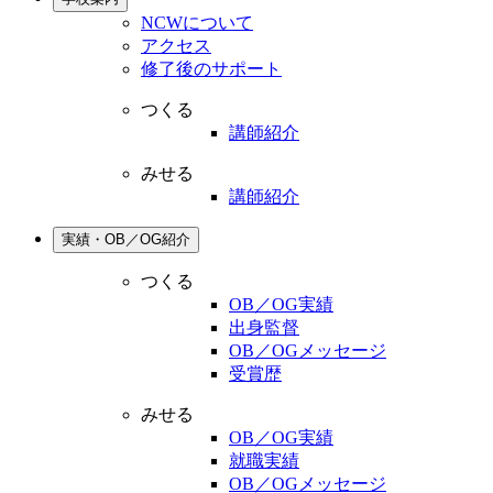
NCWについて
アクセス
修了後のサポート
つくる
講師紹介
みせる
講師紹介
実績・OB／OG紹介
つくる
OB／OG実績
出身監督
OB／OGメッセージ
受賞歴
みせる
OB／OG実績
就職実績
OB／OGメッセージ