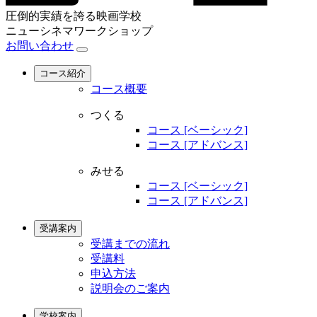
圧倒的実績を誇る映画学校
ニューシネマワークショップ
お問い合わせ
コース紹介
コース概要
つくる
コース [ベーシック]
コース [アドバンス]
みせる
コース [ベーシック]
コース [アドバンス]
受講案内
受講までの流れ
受講料
申込方法
説明会のご案内
学校案内