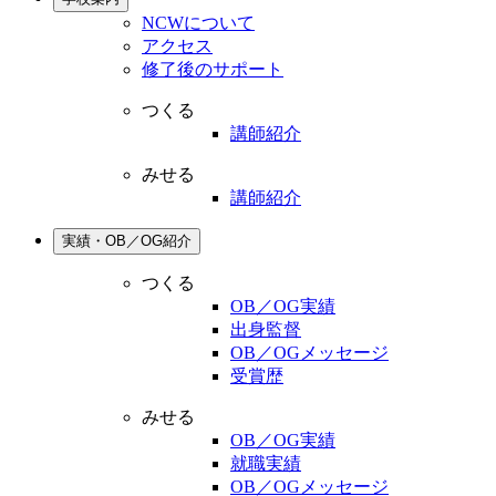
NCWについて
アクセス
修了後のサポート
つくる
講師紹介
みせる
講師紹介
実績・OB／OG紹介
つくる
OB／OG実績
出身監督
OB／OGメッセージ
受賞歴
みせる
OB／OG実績
就職実績
OB／OGメッセージ