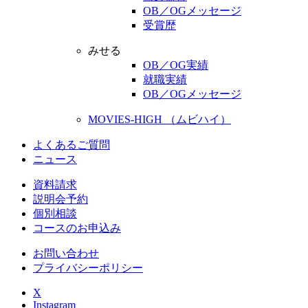
OB／OGメッセージ
受賞歴
みせる
OB／OG実績
就職実績
OB／OGメッセージ
MOVIES-HIGH （ムビハイ）
よくあるご質問
ニュース
資料請求
説明会予約
個別相談
コースのお申込み
お問い合わせ
プライバシーポリシー
X
Instagram