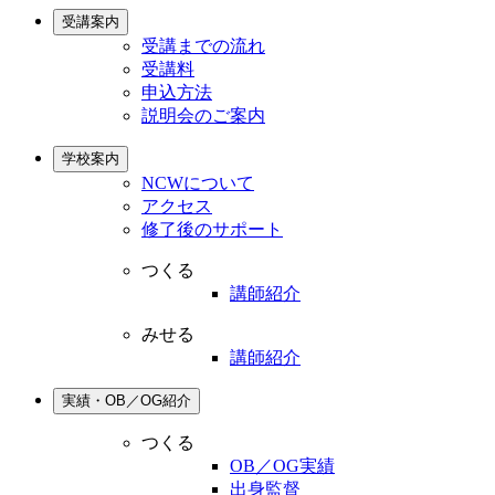
受講案内
受講までの流れ
受講料
申込方法
説明会のご案内
学校案内
NCWについて
アクセス
修了後のサポート
つくる
講師紹介
みせる
講師紹介
実績・OB／OG紹介
つくる
OB／OG実績
出身監督