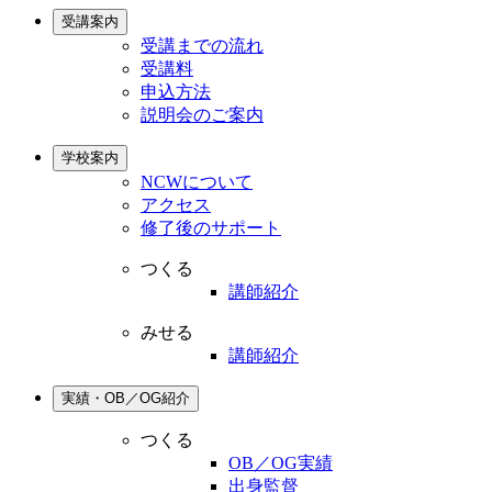
受講案内
受講までの流れ
受講料
申込方法
説明会のご案内
学校案内
NCWについて
アクセス
修了後のサポート
つくる
講師紹介
みせる
講師紹介
実績・OB／OG紹介
つくる
OB／OG実績
出身監督