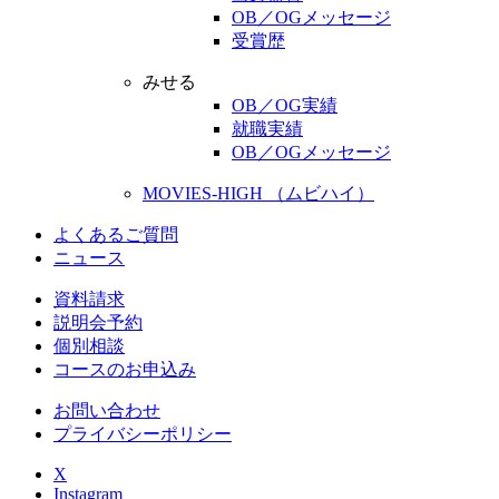
OB／OGメッセージ
受賞歴
みせる
OB／OG実績
就職実績
OB／OGメッセージ
MOVIES-HIGH （ムビハイ）
よくあるご質問
ニュース
資料請求
説明会予約
個別相談
コースのお申込み
お問い合わせ
プライバシーポリシー
X
Instagram