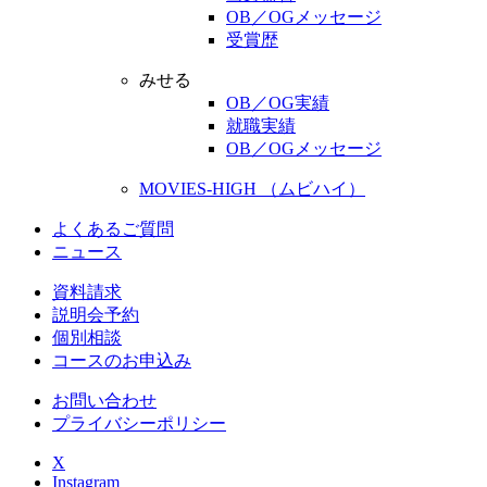
OB／OGメッセージ
受賞歴
みせる
OB／OG実績
就職実績
OB／OGメッセージ
MOVIES-HIGH （ムビハイ）
よくあるご質問
ニュース
資料請求
説明会予約
個別相談
コースのお申込み
お問い合わせ
プライバシーポリシー
X
Instagram