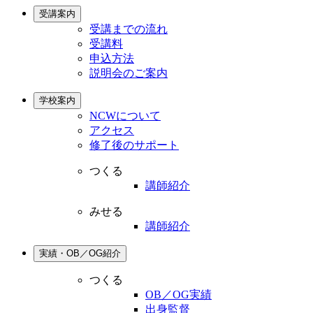
受講案内
受講までの流れ
受講料
申込方法
説明会のご案内
学校案内
NCWについて
アクセス
修了後のサポート
つくる
講師紹介
みせる
講師紹介
実績・OB／OG紹介
つくる
OB／OG実績
出身監督