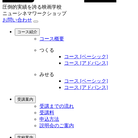
圧倒的実績を誇る映画学校
ニューシネマワークショップ
お問い合わせ
コース紹介
コース概要
つくる
コース [ベーシック]
コース [アドバンス]
みせる
コース [ベーシック]
コース [アドバンス]
受講案内
受講までの流れ
受講料
申込方法
説明会のご案内
学校案内