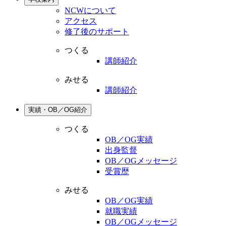
NCWについて
アクセス
修了後のサポート
つくる
講師紹介
みせる
講師紹介
実績・OB／OG紹介
つくる
OB／OG実績
出身監督
OB／OGメッセージ
受賞歴
みせる
OB／OG実績
就職実績
OB／OGメッセージ