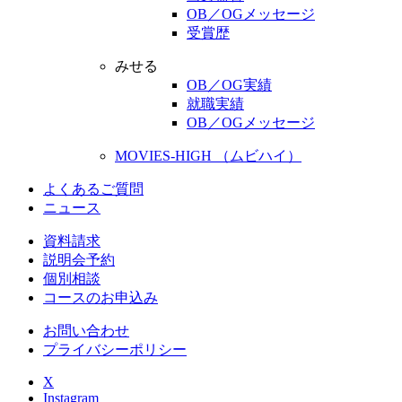
OB／OGメッセージ
受賞歴
みせる
OB／OG実績
就職実績
OB／OGメッセージ
MOVIES-HIGH （ムビハイ）
よくあるご質問
ニュース
資料請求
説明会予約
個別相談
コースのお申込み
お問い合わせ
プライバシーポリシー
X
Instagram