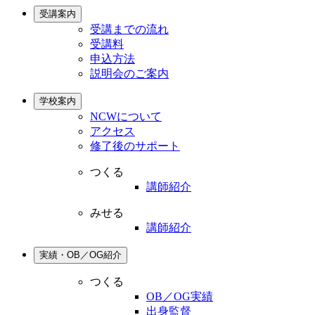
受講案内
受講までの流れ
受講料
申込方法
説明会のご案内
学校案内
NCWについて
アクセス
修了後のサポート
つくる
講師紹介
みせる
講師紹介
実績・OB／OG紹介
つくる
OB／OG実績
出身監督