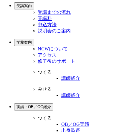
受講案内
受講までの流れ
受講料
申込方法
説明会のご案内
学校案内
NCWについて
アクセス
修了後のサポート
つくる
講師紹介
みせる
講師紹介
実績・OB／OG紹介
つくる
OB／OG実績
出身監督