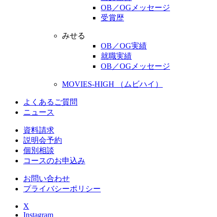
OB／OGメッセージ
受賞歴
みせる
OB／OG実績
就職実績
OB／OGメッセージ
MOVIES-HIGH （ムビハイ）
よくあるご質問
ニュース
資料請求
説明会予約
個別相談
コースのお申込み
お問い合わせ
プライバシーポリシー
X
Instagram