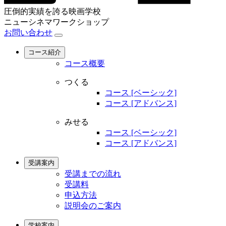
圧倒的実績を誇る映画学校
ニューシネマワークショップ
お問い合わせ
コース紹介
コース概要
つくる
コース [ベーシック]
コース [アドバンス]
みせる
コース [ベーシック]
コース [アドバンス]
受講案内
受講までの流れ
受講料
申込方法
説明会のご案内
学校案内