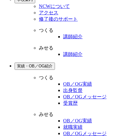
NCWについて
アクセス
修了後のサポート
つくる
講師紹介
みせる
講師紹介
実績・OB／OG紹介
つくる
OB／OG実績
出身監督
OB／OGメッセージ
受賞歴
みせる
OB／OG実績
就職実績
OB／OGメッセージ