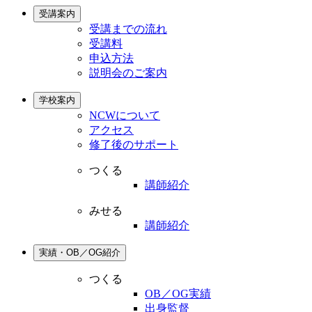
受講案内
受講までの流れ
受講料
申込方法
説明会のご案内
学校案内
NCWについて
アクセス
修了後のサポート
つくる
講師紹介
みせる
講師紹介
実績・OB／OG紹介
つくる
OB／OG実績
出身監督