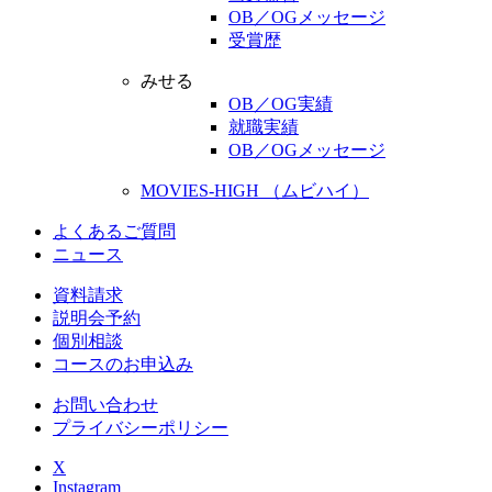
OB／OGメッセージ
受賞歴
みせる
OB／OG実績
就職実績
OB／OGメッセージ
MOVIES-HIGH （ムビハイ）
よくあるご質問
ニュース
資料請求
説明会予約
個別相談
コースのお申込み
お問い合わせ
プライバシーポリシー
X
Instagram