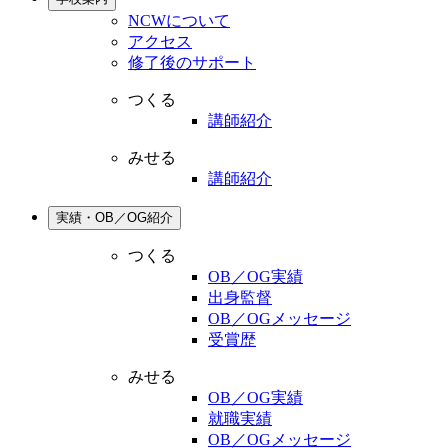
NCWについて
アクセス
修了後のサポート
つくる
講師紹介
みせる
講師紹介
実績・OB／OG紹介
つくる
OB／OG実績
出身監督
OB／OGメッセージ
受賞歴
みせる
OB／OG実績
就職実績
OB／OGメッセージ