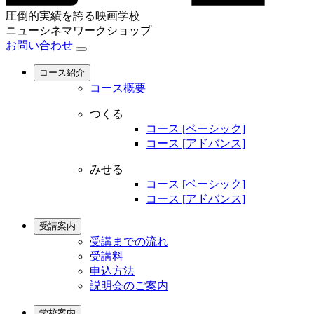
圧倒的実績を誇る映画学校
ニューシネマワークショップ
お問い合わせ
コース紹介
コース概要
つくる
コース [ベーシック]
コース [アドバンス]
みせる
コース [ベーシック]
コース [アドバンス]
受講案内
受講までの流れ
受講料
申込方法
説明会のご案内
学校案内