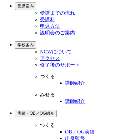
受講案内
受講までの流れ
受講料
申込方法
説明会のご案内
学校案内
NCWについて
アクセス
修了後のサポート
つくる
講師紹介
みせる
講師紹介
実績・OB／OG紹介
つくる
OB／OG実績
出身監督