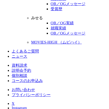
OB／OGメッセージ
受賞歴
みせる
OB／OG実績
就職実績
OB／OGメッセージ
MOVIES-HIGH （ムビハイ）
よくあるご質問
ニュース
資料請求
説明会予約
個別相談
コースのお申込み
お問い合わせ
プライバシーポリシー
X
Instagram