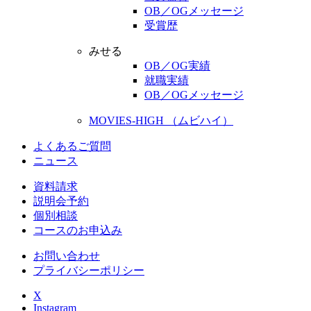
OB／OGメッセージ
受賞歴
みせる
OB／OG実績
就職実績
OB／OGメッセージ
MOVIES-HIGH （ムビハイ）
よくあるご質問
ニュース
資料請求
説明会予約
個別相談
コースのお申込み
お問い合わせ
プライバシーポリシー
X
Instagram