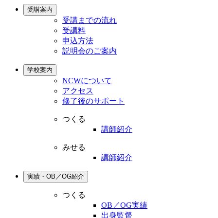
受講案内
受講までの流れ
受講料
申込方法
説明会のご案内
学校案内
NCWについて
アクセス
修了後のサポート
つくる
講師紹介
みせる
講師紹介
実績・OB／OG紹介
つくる
OB／OG実績
出身監督