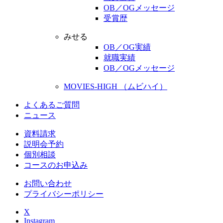
OB／OGメッセージ
受賞歴
みせる
OB／OG実績
就職実績
OB／OGメッセージ
MOVIES-HIGH （ムビハイ）
よくあるご質問
ニュース
資料請求
説明会予約
個別相談
コースのお申込み
お問い合わせ
プライバシーポリシー
X
Instagram