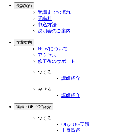
受講案内
受講までの流れ
受講料
申込方法
説明会のご案内
学校案内
NCWについて
アクセス
修了後のサポート
つくる
講師紹介
みせる
講師紹介
実績・OB／OG紹介
つくる
OB／OG実績
出身監督