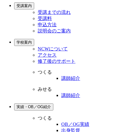
受講案内
受講までの流れ
受講料
申込方法
説明会のご案内
学校案内
NCWについて
アクセス
修了後のサポート
つくる
講師紹介
みせる
講師紹介
実績・OB／OG紹介
つくる
OB／OG実績
出身監督