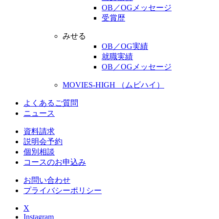
OB／OGメッセージ
受賞歴
みせる
OB／OG実績
就職実績
OB／OGメッセージ
MOVIES-HIGH （ムビハイ）
よくあるご質問
ニュース
資料請求
説明会予約
個別相談
コースのお申込み
お問い合わせ
プライバシーポリシー
X
Instagram