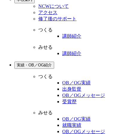
NCWについて
アクセス
修了後のサポート
つくる
講師紹介
みせる
講師紹介
実績・OB／OG紹介
つくる
OB／OG実績
出身監督
OB／OGメッセージ
受賞歴
みせる
OB／OG実績
就職実績
OB／OGメッセージ