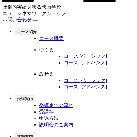
圧倒的実績を誇る映画学校
ニューシネマワークショップ
お問い合わせ
コース紹介
コース概要
つくる
コース [ベーシック]
コース [アドバンス]
みせる
コース [ベーシック]
コース [アドバンス]
受講案内
受講までの流れ
受講料
申込方法
説明会のご案内
学校案内