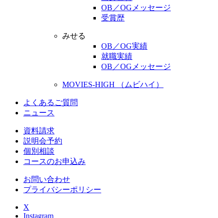
OB／OGメッセージ
受賞歴
みせる
OB／OG実績
就職実績
OB／OGメッセージ
MOVIES-HIGH （ムビハイ）
よくあるご質問
ニュース
資料請求
説明会予約
個別相談
コースのお申込み
お問い合わせ
プライバシーポリシー
X
Instagram