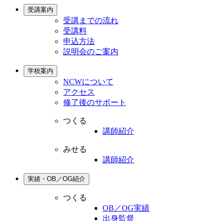
受講案内
受講までの流れ
受講料
申込方法
説明会のご案内
学校案内
NCWについて
アクセス
修了後のサポート
つくる
講師紹介
みせる
講師紹介
実績・OB／OG紹介
つくる
OB／OG実績
出身監督