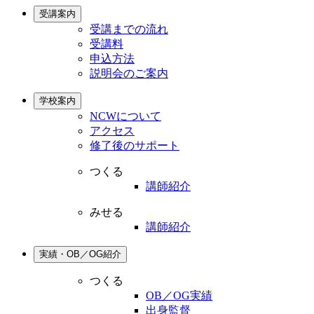
受講案内
受講までの流れ
受講料
申込方法
説明会のご案内
学校案内
NCWについて
アクセス
修了後のサポート
つくる
講師紹介
みせる
講師紹介
実績・OB／OG紹介
つくる
OB／OG実績
出身監督