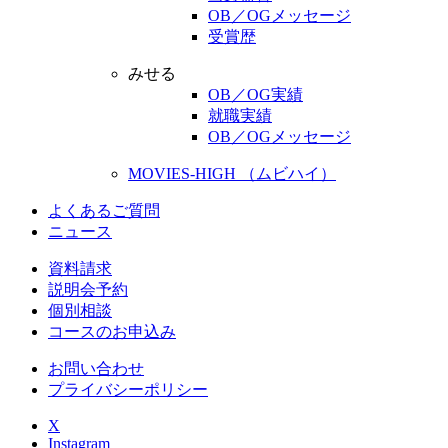
OB／OGメッセージ
受賞歴
みせる
OB／OG実績
就職実績
OB／OGメッセージ
MOVIES-HIGH （ムビハイ）
よくあるご質問
ニュース
資料請求
説明会予約
個別相談
コースのお申込み
お問い合わせ
プライバシーポリシー
X
Instagram