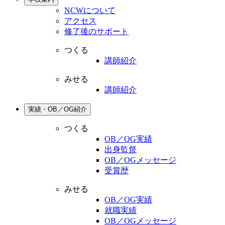
NCWについて
アクセス
修了後のサポート
つくる
講師紹介
みせる
講師紹介
実績・OB／OG紹介
つくる
OB／OG実績
出身監督
OB／OGメッセージ
受賞歴
みせる
OB／OG実績
就職実績
OB／OGメッセージ