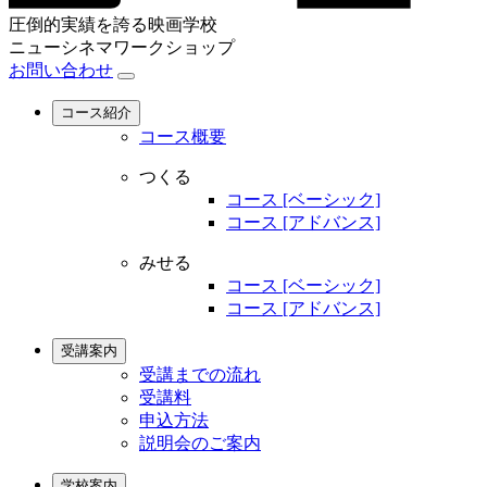
圧倒的実績を誇る映画学校
ニューシネマワークショップ
お問い合わせ
コース紹介
コース概要
つくる
コース [ベーシック]
コース [アドバンス]
みせる
コース [ベーシック]
コース [アドバンス]
受講案内
受講までの流れ
受講料
申込方法
説明会のご案内
学校案内