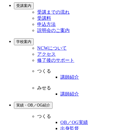
受講案内
受講までの流れ
受講料
申込方法
説明会のご案内
学校案内
NCWについて
アクセス
修了後のサポート
つくる
講師紹介
みせる
講師紹介
実績・OB／OG紹介
つくる
OB／OG実績
出身監督