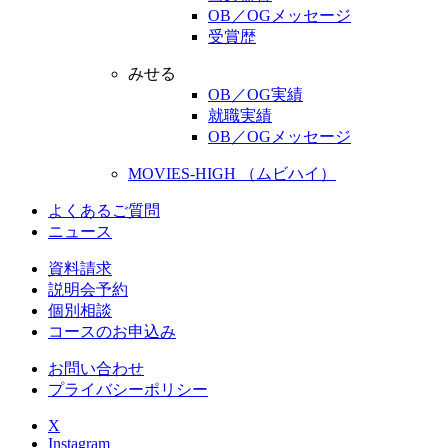
OB／OGメッセージ
受賞歴
みせる
OB／OG実績
就職実績
OB／OGメッセージ
MOVIES-HIGH （ムビハイ）
よくあるご質問
ニュース
資料請求
説明会予約
個別相談
コースのお申込み
お問い合わせ
プライバシーポリシー
X
Instagram