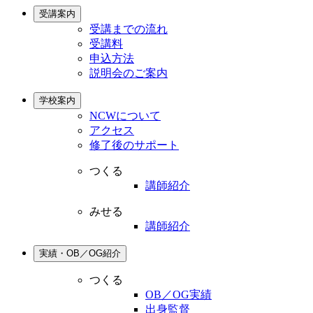
受講案内
受講までの流れ
受講料
申込方法
説明会のご案内
学校案内
NCWについて
アクセス
修了後のサポート
つくる
講師紹介
みせる
講師紹介
実績・OB／OG紹介
つくる
OB／OG実績
出身監督