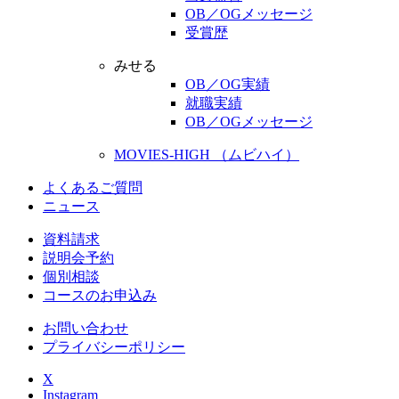
OB／OGメッセージ
受賞歴
みせる
OB／OG実績
就職実績
OB／OGメッセージ
MOVIES-HIGH （ムビハイ）
よくあるご質問
ニュース
資料請求
説明会予約
個別相談
コースのお申込み
お問い合わせ
プライバシーポリシー
X
Instagram