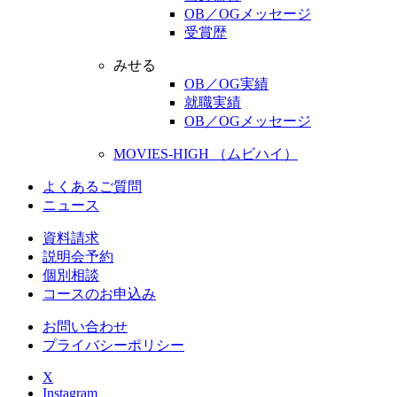
OB／OGメッセージ
受賞歴
みせる
OB／OG実績
就職実績
OB／OGメッセージ
MOVIES-HIGH （ムビハイ）
よくあるご質問
ニュース
資料請求
説明会予約
個別相談
コースのお申込み
お問い合わせ
プライバシーポリシー
X
Instagram