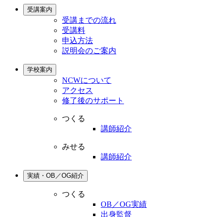
受講案内
受講までの流れ
受講料
申込方法
説明会のご案内
学校案内
NCWについて
アクセス
修了後のサポート
つくる
講師紹介
みせる
講師紹介
実績・OB／OG紹介
つくる
OB／OG実績
出身監督