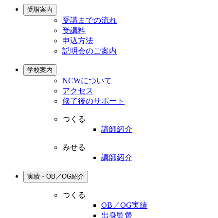
受講案内
受講までの流れ
受講料
申込方法
説明会のご案内
学校案内
NCWについて
アクセス
修了後のサポート
つくる
講師紹介
みせる
講師紹介
実績・OB／OG紹介
つくる
OB／OG実績
出身監督