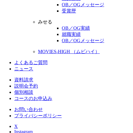
OB／OGメッセージ
受賞歴
みせる
OB／OG実績
就職実績
OB／OGメッセージ
MOVIES-HIGH （ムビハイ）
よくあるご質問
ニュース
資料請求
説明会予約
個別相談
コースのお申込み
お問い合わせ
プライバシーポリシー
X
Instagram