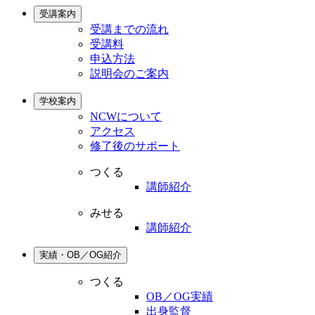
受講案内
受講までの流れ
受講料
申込方法
説明会のご案内
学校案内
NCWについて
アクセス
修了後のサポート
つくる
講師紹介
みせる
講師紹介
実績・OB／OG紹介
つくる
OB／OG実績
出身監督