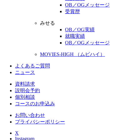
OB／OGメッセージ
受賞歴
みせる
OB／OG実績
就職実績
OB／OGメッセージ
MOVIES-HIGH （ムビハイ）
よくあるご質問
ニュース
資料請求
説明会予約
個別相談
コースのお申込み
お問い合わせ
プライバシーポリシー
X
Instagram