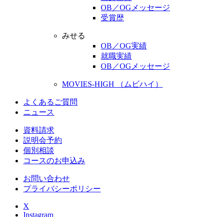
OB／OGメッセージ
受賞歴
みせる
OB／OG実績
就職実績
OB／OGメッセージ
MOVIES-HIGH （ムビハイ）
よくあるご質問
ニュース
資料請求
説明会予約
個別相談
コースのお申込み
お問い合わせ
プライバシーポリシー
X
Instagram