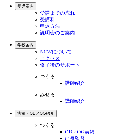
受講案内
受講までの流れ
受講料
申込方法
説明会のご案内
学校案内
NCWについて
アクセス
修了後のサポート
つくる
講師紹介
みせる
講師紹介
実績・OB／OG紹介
つくる
OB／OG実績
出身監督