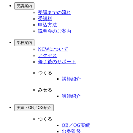
受講案内
受講までの流れ
受講料
申込方法
説明会のご案内
学校案内
NCWについて
アクセス
修了後のサポート
つくる
講師紹介
みせる
講師紹介
実績・OB／OG紹介
つくる
OB／OG実績
出身監督