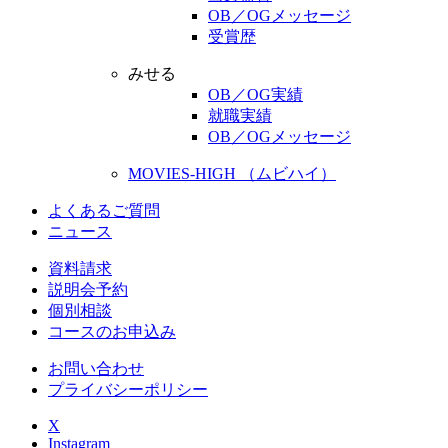
OB／OGメッセージ
受賞歴
みせる
OB／OG実績
就職実績
OB／OGメッセージ
MOVIES-HIGH （ムビハイ）
よくあるご質問
ニュース
資料請求
説明会予約
個別相談
コースのお申込み
お問い合わせ
プライバシーポリシー
X
Instagram