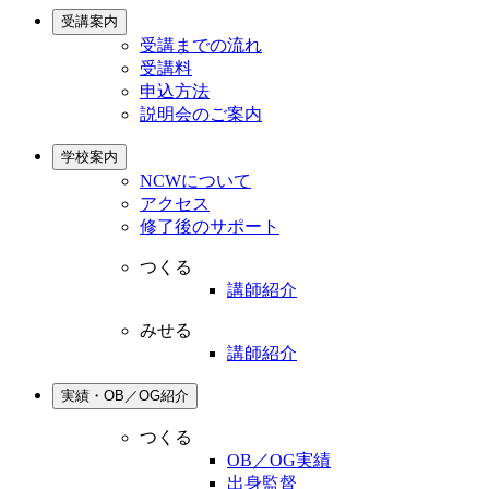
受講案内
受講までの流れ
受講料
申込方法
説明会のご案内
学校案内
NCWについて
アクセス
修了後のサポート
つくる
講師紹介
みせる
講師紹介
実績・OB／OG紹介
つくる
OB／OG実績
出身監督