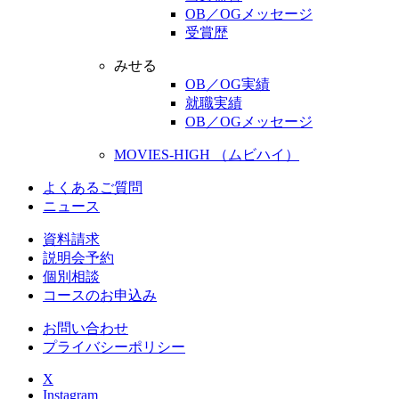
OB／OGメッセージ
受賞歴
みせる
OB／OG実績
就職実績
OB／OGメッセージ
MOVIES-HIGH （ムビハイ）
よくあるご質問
ニュース
資料請求
説明会予約
個別相談
コースのお申込み
お問い合わせ
プライバシーポリシー
X
Instagram