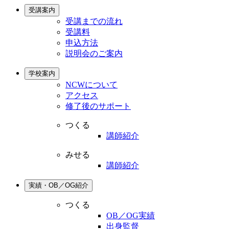
受講案内
受講までの流れ
受講料
申込方法
説明会のご案内
学校案内
NCWについて
アクセス
修了後のサポート
つくる
講師紹介
みせる
講師紹介
実績・OB／OG紹介
つくる
OB／OG実績
出身監督