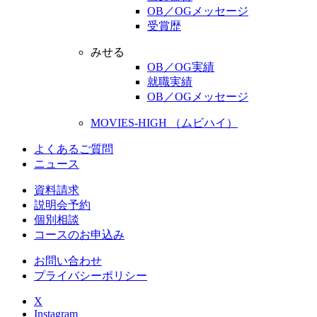
OB／OGメッセージ
受賞歴
みせる
OB／OG実績
就職実績
OB／OGメッセージ
MOVIES-HIGH （ムビハイ）
よくあるご質問
ニュース
資料請求
説明会予約
個別相談
コースのお申込み
お問い合わせ
プライバシーポリシー
X
Instagram