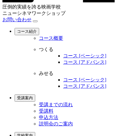
圧倒的実績を誇る映画学校
ニューシネマワークショップ
お問い合わせ
コース紹介
コース概要
つくる
コース [ベーシック]
コース [アドバンス]
みせる
コース [ベーシック]
コース [アドバンス]
受講案内
受講までの流れ
受講料
申込方法
説明会のご案内
学校案内