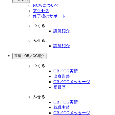
NCWについて
アクセス
修了後のサポート
つくる
講師紹介
みせる
講師紹介
実績・OB／OG紹介
つくる
OB／OG実績
出身監督
OB／OGメッセージ
受賞歴
みせる
OB／OG実績
就職実績
OB／OGメッセージ