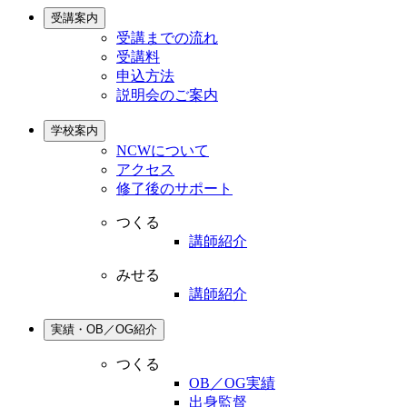
受講案内
受講までの流れ
受講料
申込方法
説明会のご案内
学校案内
NCWについて
アクセス
修了後のサポート
つくる
講師紹介
みせる
講師紹介
実績・OB／OG紹介
つくる
OB／OG実績
出身監督