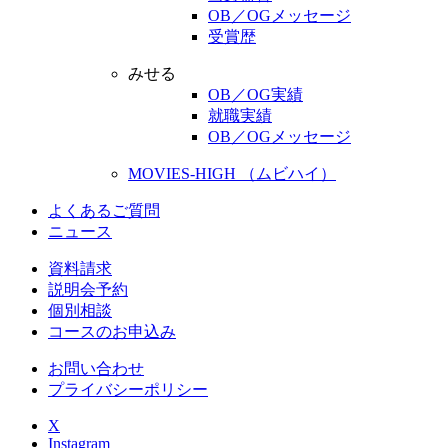
OB／OGメッセージ
受賞歴
みせる
OB／OG実績
就職実績
OB／OGメッセージ
MOVIES-HIGH （ムビハイ）
よくあるご質問
ニュース
資料請求
説明会予約
個別相談
コースのお申込み
お問い合わせ
プライバシーポリシー
X
Instagram