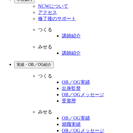
NCWについて
アクセス
修了後のサポート
つくる
講師紹介
みせる
講師紹介
実績・OB／OG紹介
つくる
OB／OG実績
出身監督
OB／OGメッセージ
受賞歴
みせる
OB／OG実績
就職実績
OB／OGメッセージ