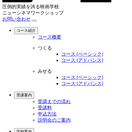
圧倒的実績を誇る映画学校
ニューシネマワークショップ
お問い合わせ
コース紹介
コース概要
つくる
コース [ベーシック]
コース [アドバンス]
みせる
コース [ベーシック]
コース [アドバンス]
受講案内
受講までの流れ
受講料
申込方法
説明会のご案内
学校案内