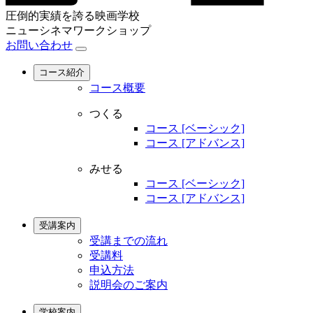
圧倒的実績を誇る映画学校
ニューシネマワークショップ
お問い合わせ
コース紹介
コース概要
つくる
コース [ベーシック]
コース [アドバンス]
みせる
コース [ベーシック]
コース [アドバンス]
受講案内
受講までの流れ
受講料
申込方法
説明会のご案内
学校案内