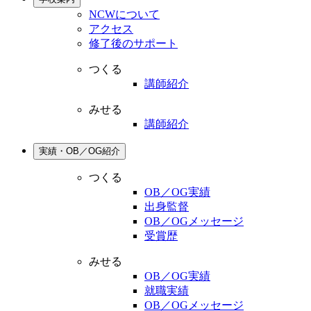
NCWについて
アクセス
修了後のサポート
つくる
講師紹介
みせる
講師紹介
実績・OB／OG紹介
つくる
OB／OG実績
出身監督
OB／OGメッセージ
受賞歴
みせる
OB／OG実績
就職実績
OB／OGメッセージ