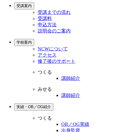
受講案内
受講までの流れ
受講料
申込方法
説明会のご案内
学校案内
NCWについて
アクセス
修了後のサポート
つくる
講師紹介
みせる
講師紹介
実績・OB／OG紹介
つくる
OB／OG実績
出身監督