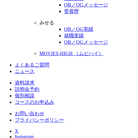
OB／OGメッセージ
受賞歴
みせる
OB／OG実績
就職実績
OB／OGメッセージ
MOVIES-HIGH （ムビハイ）
よくあるご質問
ニュース
資料請求
説明会予約
個別相談
コースのお申込み
お問い合わせ
プライバシーポリシー
X
Instagram