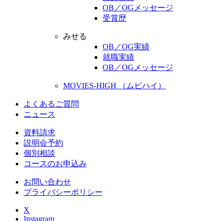
OB／OGメッセージ
受賞歴
みせる
OB／OG実績
就職実績
OB／OGメッセージ
MOVIES-HIGH （ムビハイ）
よくあるご質問
ニュース
資料請求
説明会予約
個別相談
コースのお申込み
お問い合わせ
プライバシーポリシー
X
Instagram