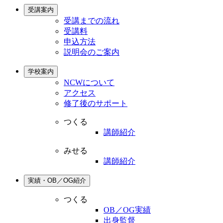
受講案内
受講までの流れ
受講料
申込方法
説明会のご案内
学校案内
NCWについて
アクセス
修了後のサポート
つくる
講師紹介
みせる
講師紹介
実績・OB／OG紹介
つくる
OB／OG実績
出身監督