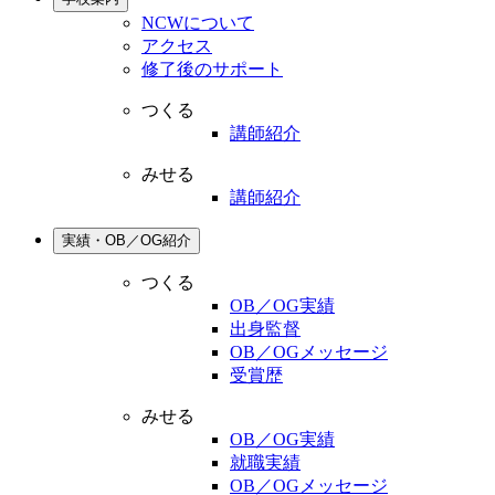
NCWについて
アクセス
修了後のサポート
つくる
講師紹介
みせる
講師紹介
実績・OB／OG紹介
つくる
OB／OG実績
出身監督
OB／OGメッセージ
受賞歴
みせる
OB／OG実績
就職実績
OB／OGメッセージ