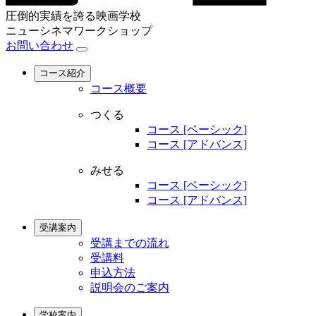
圧倒的実績を誇る映画学校
ニューシネマワークショップ
お問い合わせ
コース紹介
コース概要
つくる
コース [ベーシック]
コース [アドバンス]
みせる
コース [ベーシック]
コース [アドバンス]
受講案内
受講までの流れ
受講料
申込方法
説明会のご案内
学校案内